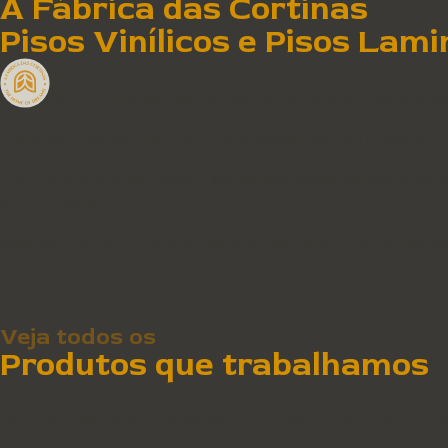
A Fábrica das Cortinas
Pisos Vinílicos e Pisos Lam
Os Pisos Vinílicos são extremamente resistentes a água 
Pisos laminados possuem instalação descomplicada e p
E outra grande vantagem é a estabilidade do material 
continuamente.
Nós vendemos e instalamos apenas itens produzidos por
Veja todos os
Produtos que trabalhamos
Os produtos da A Fábrica das Cortinas – The Home Of D
resistente e de alta qualidade e por profissionais exper