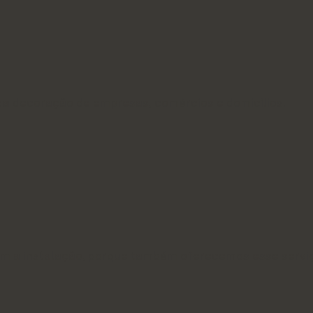
a decoração de empresas, comércios e domicílios.
om a instalação, porque também oferecemos esse servi