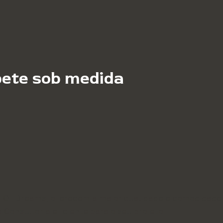
pete sob medida
me Of Dreams, oferecem a maior qualidade e comodidad
Consultoria eficiente para o seu projeto.