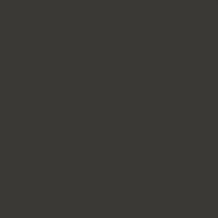
celente acabamento, detalhes modernos. Além da venda,
 Clique aqui e confira todos os nossos serviços.