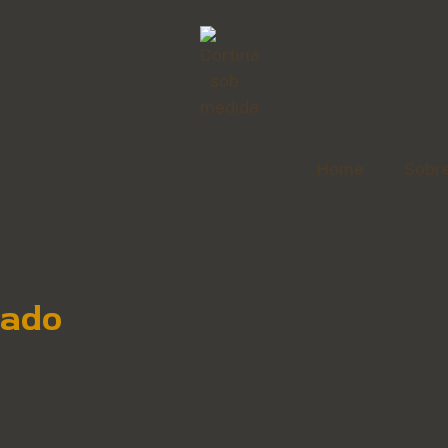
Home
Sobr
nado