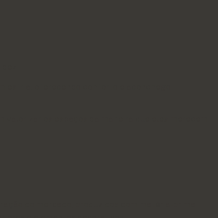
idez.
em esfria, oferecendo conforto e aconchego
em valorizar os espaços da maneira que eles merecem.
coração do mercado, produzidos com matéria-prima
teriores e elementos decorativos.