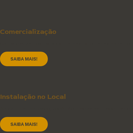
Comercialização
Comercializamos itens de marcas renomadas do ramo d
SAIBA MAIS!
Instalação no Local
Ao comprar conosco, você não precisa se preocupar c
SAIBA MAIS!