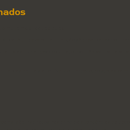
inados
e muito mais fácil de cuidar.
rática. A limpeza e manutenção são realizadas com rap
durante as mudanças do clima, o piso não esquenta e n
 marcas do mais alto nível do mercado, pois, elas sab
reams, são inspirados nas principais tendências de de
ientes e atualizados no que diz respeito ao design de in